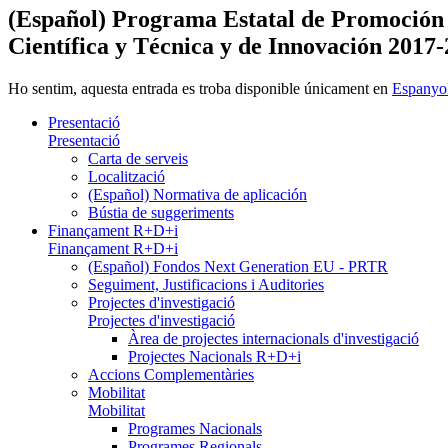
(Español) Programa Estatal de Promoción d
Científica y Técnica y de Innovación 2017
Ho sentim, aquesta entrada es troba disponible únicament en
Espanyo
Presentació
Presentació
Carta de serveis
Localització
(Español) Normativa de aplicación
Bústia de suggeriments
Finançament R+D+i
Finançament R+D+i
(Español) Fondos Next Generation EU - PRTR
Seguiment, Justificacions i Auditories
Projectes d'investigació
Projectes d'investigació
Àrea de projectes internacionals d'investigació
Projectes Nacionals R+D+i
Accions Complementàries
Mobilitat
Mobilitat
Programes Nacionals
Programes Regionals