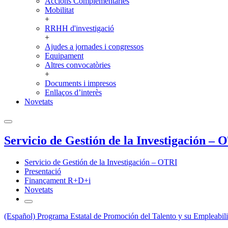
Accions Complementàries
Mobilitat
+
RRHH d'investigació
+
Ajudes a jornades i congressos
Equipament
Altres convocatòries
+
Documents i impresos
Enllaços d’interès
Novetats
Servicio de Gestión de la Investigación – 
Servicio de Gestión de la Investigación – OTRI
Presentació
Finançament R+D+i
Novetats
(Español) Programa Estatal de Promoción del Talento y su Empleabili