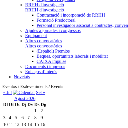
RRHH d'investigació
RRHH d'investigació
Contractació i incorporació de RRHH
Formació Predoctoral
Personal investigador associat a contractes, conve
Ajudes a jornades i congressos
Equipament
Altres convocatòries
Altres convocatòries
(Español) Premios
Beques, oportunitats laborals i mobilitat
CAIXA impulse
Documents i impresos
Enllaços d’interès
Novetats
Eventos / Esdeveniments / Events
« Jul
Set »
Agost 2026
Dl
Dt
Dc
Dj
Dv
Ds
Dg
1
2
3
4
5
6
7
8
9
10
11
12
13
14
15
16