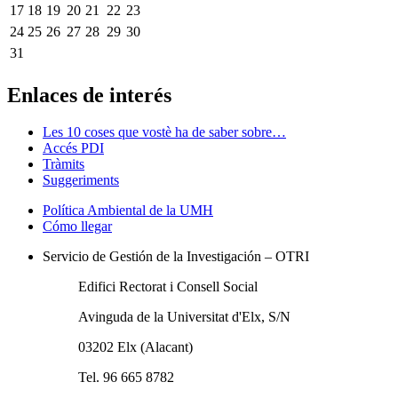
17
18
19
20
21
22
23
24
25
26
27
28
29
30
31
Enlaces de interés
Les 10 coses que vostè ha de saber sobre…
Accés PDI
Tràmits
Suggeriments
Política Ambiental de la UMH
Cómo llegar
Servicio de Gestión de la Investigación – OTRI
Edifici Rectorat i Consell Social
Avinguda de la Universitat d'Elx, S/N
03202 Elx (Alacant)
Tel. 96 665 8782