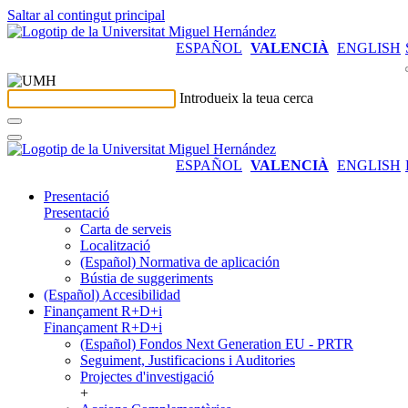
Saltar al contingut principal
ESPAÑOL
VALENCIÀ
ENGLISH
Introdueix la teua cerca
ESPAÑOL
VALENCIÀ
ENGLISH
Presentació
Presentació
Carta de serveis
Localització
(Español) Normativa de aplicación
Bústia de suggeriments
(Español) Accesibilidad
Finançament R+D+i
Finançament R+D+i
(Español) Fondos Next Generation EU - PRTR
Seguiment, Justificacions i Auditories
Projectes d'investigació
+