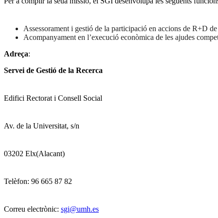
Per a complir la seua missió, el SGI desenvolupa les següents funcion
Assessorament i gestió de la participació en accions de R+D de 
Acompanyament en l’execució econòmica de les ajudes competitives
Adreça
:
Servei de Gestió de la Recerca
Edifici Rectorat i Consell Social
Av. de la Universitat, s/n
03202 Elx(Alacant)
Telèfon: 96 665 87 82
Correu electrònic:
sgi@umh.es