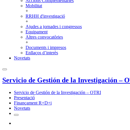
Accions Complementàries
Mobilitat
+
RRHH d'investigació
+
Ajudes a jornades i congressos
Equipament
Altres convocatòries
+
Documents i impresos
Enllaços d’interès
Novetats
Servicio de Gestión de la Investigación – 
Servicio de Gestión de la Investigación – OTRI
Presentació
Finançament R+D+i
Novetats