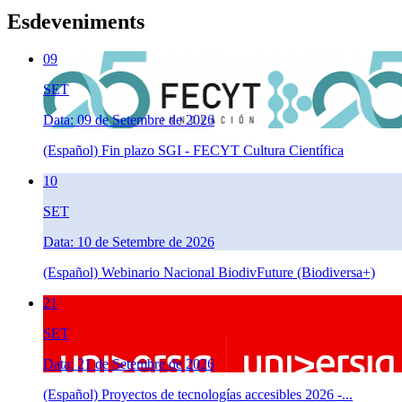
Esdeveniments
09
SET
Data: 09 de Setembre de 2026
(Español) Fin plazo SGI - FECYT Cultura Científica
10
SET
Data: 10 de Setembre de 2026
(Español) Webinario Nacional BiodivFuture (Biodiversa+)
21
SET
Data: 21 de Setembre de 2026
(Español) Proyectos de tecnologías accesibles 2026 -...