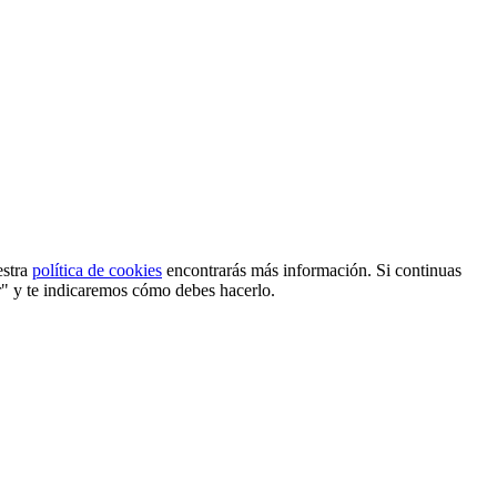
estra
política de cookies
encontrarás más información. Si continuas
r" y te indicaremos cómo debes hacerlo.