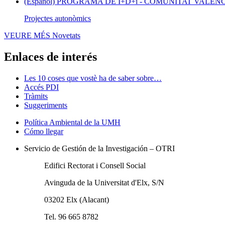
(Español) PROGRAMA DE I+D+i - COMUNITAT VALEN
Projectes autonòmics
VEURE MÉS
Novetats
Enlaces de interés
Les 10 coses que vostè ha de saber sobre…
Accés PDI
Tràmits
Suggeriments
Política Ambiental de la UMH
Cómo llegar
Servicio de Gestión de la Investigación – OTRI
Edifici Rectorat i Consell Social
Avinguda de la Universitat d'Elx, S/N
03202 Elx (Alacant)
Tel. 96 665 8782