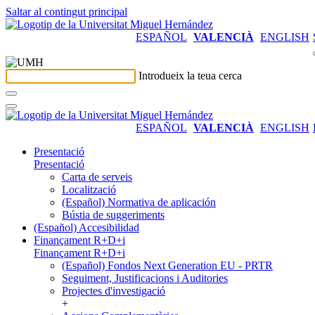
Saltar al contingut principal
ESPAÑOL
VALENCIÀ
ENGLISH
Introdueix la teua cerca
ESPAÑOL
VALENCIÀ
ENGLISH
Presentació
Presentació
Carta de serveis
Localització
(Español) Normativa de aplicación
Bústia de suggeriments
(Español) Accesibilidad
Finançament R+D+i
Finançament R+D+i
(Español) Fondos Next Generation EU - PRTR
Seguiment, Justificacions i Auditories
Projectes d'investigació
+