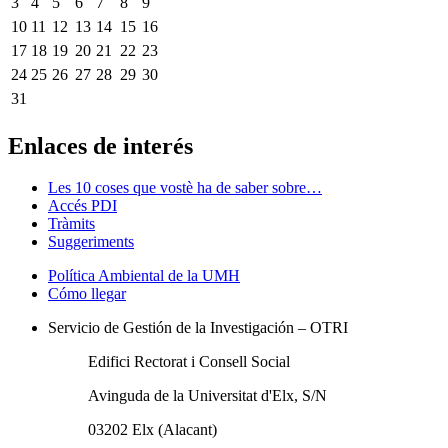
3
4
5
6
7
8
9
10
11
12
13
14
15
16
17
18
19
20
21
22
23
24
25
26
27
28
29
30
31
Enlaces de interés
Les 10 coses que vostè ha de saber sobre…
Accés PDI
Tràmits
Suggeriments
Política Ambiental de la UMH
Cómo llegar
Servicio de Gestión de la Investigación – OTRI
Edifici Rectorat i Consell Social
Avinguda de la Universitat d'Elx, S/N
03202 Elx (Alacant)