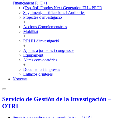
Finançament R+D+i
(Español) Fondos Next Generation EU - PRTR
Seguiment, Justificacions i Auditories
Projectes d'investigació
+
Accions Complementàries
Mobilitat
+
RRHH d'investigació
+
Ajudes a jornades i congressos
Equipament
Altres convocatòries
+
Documents i impresos
Enllaços d’interès
Novetats
Servicio de Gestión de la Investigación –
OTRI
Servicio de Gestión de la Investigación – OTRI