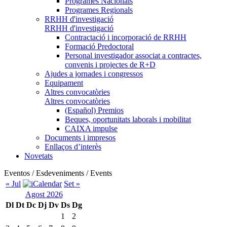
Programes Nacionals
Programes Regionals
RRHH d'investigació
RRHH d'investigació
Contractació i incorporació de RRHH
Formació Predoctoral
Personal investigador associat a contractes,
convenis i projectes de R+D
Ajudes a jornades i congressos
Equipament
Altres convocatòries
Altres convocatòries
(Español) Premios
Beques, oportunitats laborals i mobilitat
CAIXA impulse
Documents i impresos
Enllaços d’interès
Novetats
Eventos / Esdeveniments / Events
« Jul
Set »
Agost 2026
Dl
Dt
Dc
Dj
Dv
Ds
Dg
1
2