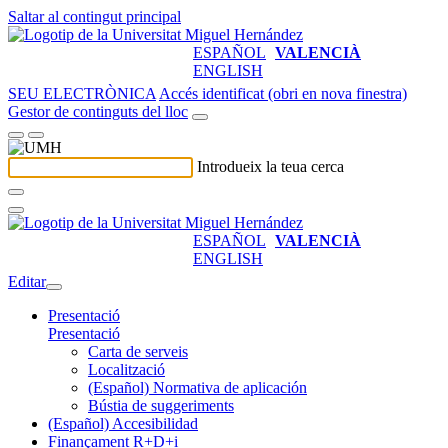
Saltar al contingut principal
ESPAÑOL
VALENCIÀ
ENGLISH
SEU ELECTRÒNICA
Accés identificat (obri en nova finestra)
Gestor de continguts del lloc
Introdueix la teua cerca
ESPAÑOL
VALENCIÀ
ENGLISH
Editar
Presentació
Presentació
Carta de serveis
Localització
(Español) Normativa de aplicación
Bústia de suggeriments
(Español) Accesibilidad
Finançament R+D+i