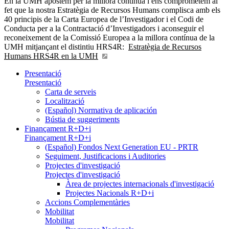
En la UMH apostem per la millora contínua i ens comprometem al
fet que la nostra Estratègia de Recursos Humans complisca amb els
40 principis de la Carta Europea de l’Investigador i el Codi de
Conducta per a la Contractació d’Investigadors i aconseguir el
reconeixement de la Comissió Europea a la millora contínua de la
UMH mitjançant el distintiu HRS4R:
Estratègia de Recursos
Humans HRS4R en la UMH
Presentació
Presentació
Carta de serveis
Localització
(Español) Normativa de aplicación
Bústia de suggeriments
Finançament R+D+i
Finançament R+D+i
(Español) Fondos Next Generation EU - PRTR
Seguiment, Justificacions i Auditories
Projectes d'investigació
Projectes d'investigació
Àrea de projectes internacionals d'investigació
Projectes Nacionals R+D+i
Accions Complementàries
Mobilitat
Mobilitat