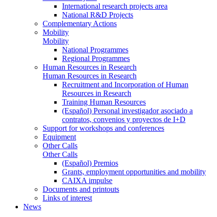
International research projects area
National R&D Projects
Complementary Actions
Mobility
Mobility
National Programmes
Regional Programmes
Human Resources in Research
Human Resources in Research
Recruitment and Incorporation of Human
Resources in Research
Training Human Resources
(Español) Personal investigador asociado a
contratos, convenios y proyectos de I+D
Support for workshops and conferences
Equipment
Other Calls
Other Calls
(Español) Premios
Grants, employment opportunities and mobility
CAIXA impulse
Documents and printouts
Links of interest
News