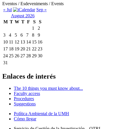
Eventos / Esdeveniments / Events
« Jul
Sep »
August 2026
M
T
W
T
F
S
S
1
2
3
4
5
6
7
8
9
10
11
12
13
14
15
16
17
18
19
20
21
22
23
24
25
26
27
28
29
30
31
Enlaces de interés
The 10 things you must know about...
Faculty access
Procedures
Suggestions
Política Ambiental de la UMH
Cómo llegar
Servicio de Gestión de la Investigación – OTRI