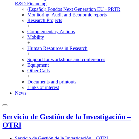
R&D Financing
(Español) Fondos Next Generation EU - PRTR
Monitoring, Audit and Economic reports
Research Projects
+
Complementary Actions
Mobility
+
Human Resources in Research
+
Support for workshops and conferences
Equipment
Other Calls
+
Documents and printouts
Links of interest
News
Servicio de Gestión de la Investigación –
OTRI
Servicio de Gestión de la Investigación – OTRI